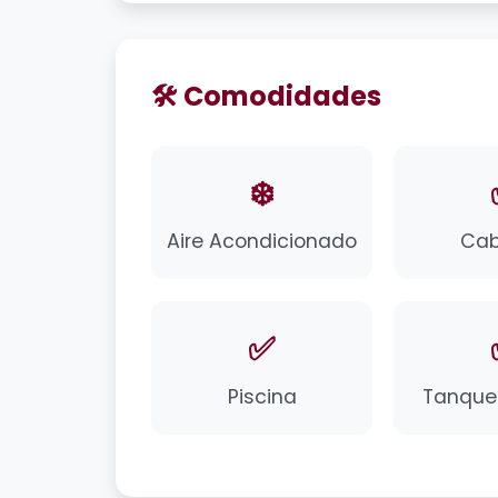
🛠️ Comodidades
❄️
Aire Acondicionado
Cab
✅
Piscina
Tanque