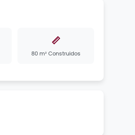
📏
80 m² Construidos