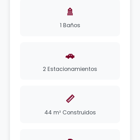
🚿
1 Baños
🚗
2 Estacionamientos
📏
44 m² Construidos