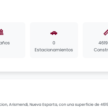
🚿
🚗

Baños
0
4619
Estacionamientos
Constr
on, Arismendi, Nueva Esparta, con una superficie de 4619 m