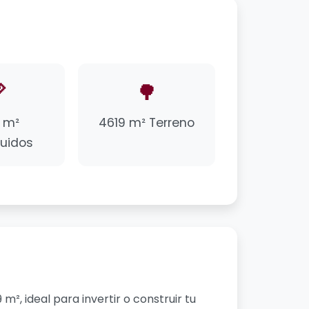

🌳
 m²
4619 m² Terreno
uidos
², ideal para invertir o construir tu