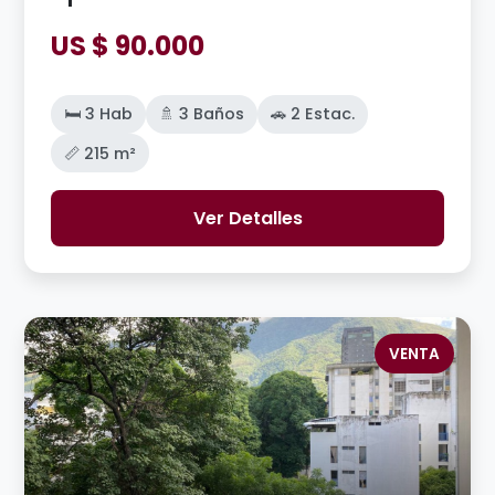
US $ 90.000
🛏️ 3 Hab
🚿 3 Baños
🚗 2 Estac.
📏 215 m²
Ver Detalles
VENTA