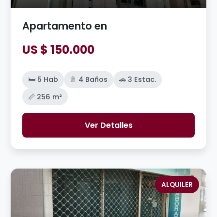
Apartamento en
US $ 150.000
🛏️ 5 Hab
🚿 4 Baños
🚗 3 Estac.
📏 256 m²
Ver Detalles
ALQUILER