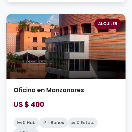
ALQUILER
Oficina en Manzanares
US $ 400
🛏️ 0 Hab
🚿 1 Baños
🚗 0 Estac.