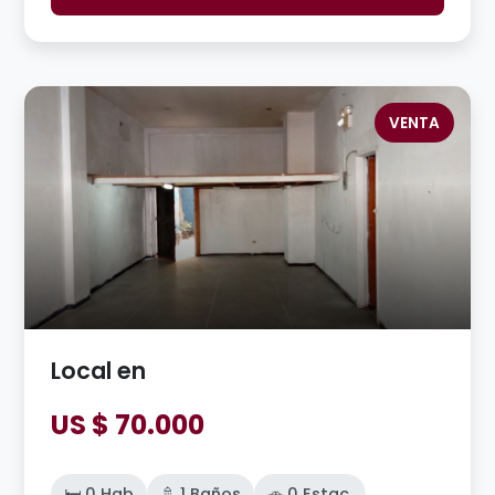
VENTA
Local en
US $ 70.000
🛏️ 0 Hab
🚿 1 Baños
🚗 0 Estac.