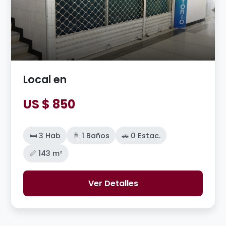
Local en
US $ 850
🛏️ 3 Hab
🚿 1 Baños
🚗 0 Estac.
📏 143 m²
Ver Detalles