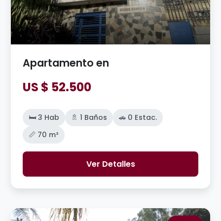
Apartamento en
US $ 52.500
🛏️ 3 Hab
🚿 1 Baños
🚗 0 Estac.
📏 70 m²
Ver Detalles