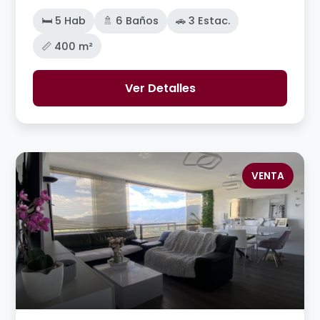
🛏️ 5 Hab
🚿 6 Baños
🚗 3 Estac.
📏 400 m²
Ver Detalles
VENTA