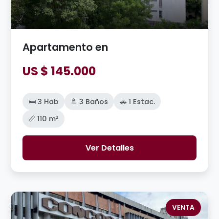
Apartamento en
US $ 145.000
🛏️ 3 Hab
🚿 3 Baños
🚗 1 Estac.
📏 110 m²
Ver Detalles
VENTA