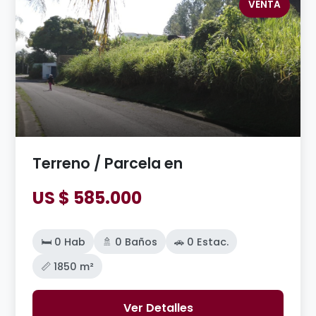
VENTA
Terreno / Parcela en
US $ 585.000
🛏️ 0 Hab
🚿 0 Baños
🚗 0 Estac.
📏 1850 m²
Ver Detalles