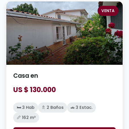
VENTA
Casa en
US $ 130.000
🛏️ 3 Hab
🚿 2 Baños
🚗 3 Estac.
📏 162 m²