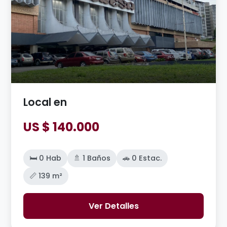
Local en
US $ 140.000
🛏️ 0 Hab
🚿 1 Baños
🚗 0 Estac.
📏 139 m²
Ver Detalles