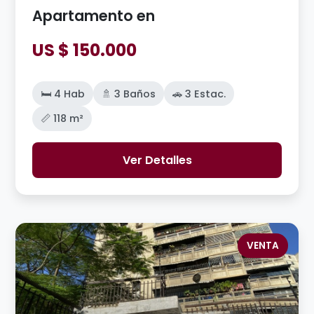
Apartamento en
US $ 150.000
🛏️ 4 Hab
🚿 3 Baños
🚗 3 Estac.
📏 118 m²
Ver Detalles
VENTA