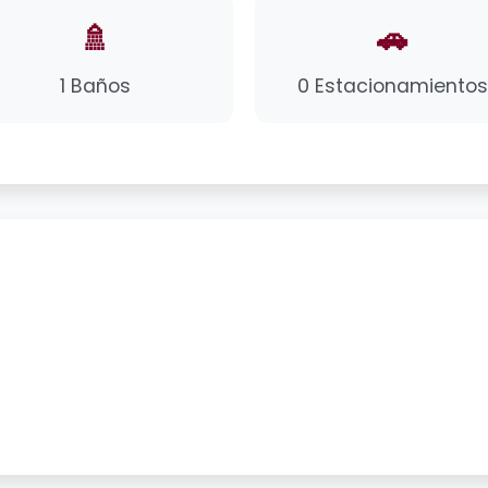
🚿
🚗
1 Baños
0 Estacionamientos