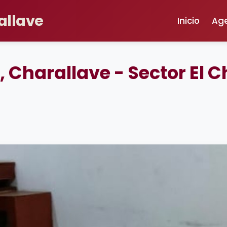
allave
Inicio
Ag
 Charallave - Sector El 