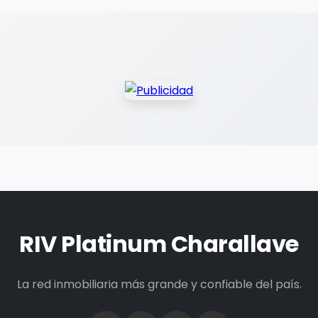
RIV Platinum Charallave
La red inmobiliaria más grande y confiable del país.