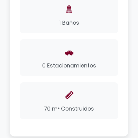
🚿
1 Baños
🚗
0 Estacionamientos
📏
70 m² Construidos