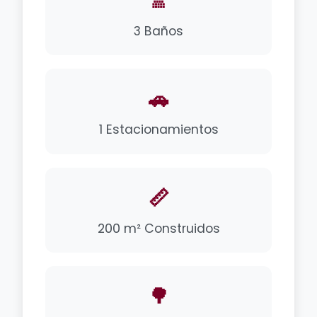
🚿
3 Baños
🚗
1 Estacionamientos
📏
200 m² Construidos
🌳