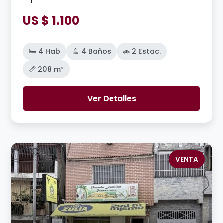
US $ 1.100
🛏️ 4 Hab
🚿 4 Baños
🚗 2 Estac.
📏 208 m²
Ver Detalles
VENTA