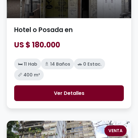
Hotel o Posada en
US $ 180.000
🛏️ 11 Hab
🚿 14 Baños
🚗 0 Estac.
📏 400 m²
Ver Detalles
VENTA