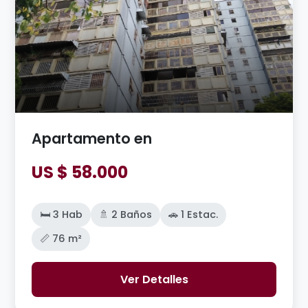
Apartamento en
US $ 58.000
🛏️ 3 Hab
🚿 2 Baños
🚗 1 Estac.
📏 76 m²
Ver Detalles