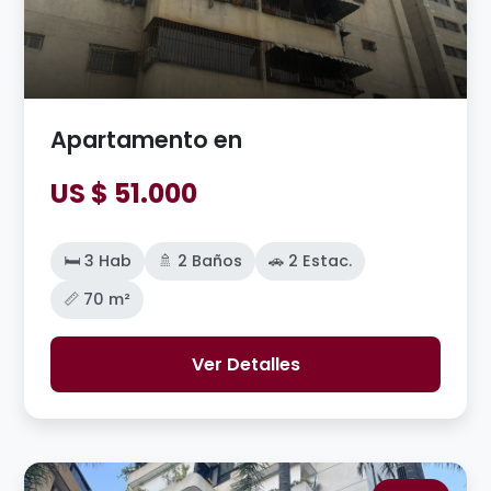
Apartamento en
US $ 51.000
🛏️ 3 Hab
🚿 2 Baños
🚗 2 Estac.
📏 70 m²
Ver Detalles