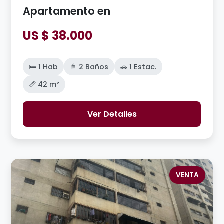
Apartamento en
US $ 38.000
🛏️ 1 Hab
🚿 2 Baños
🚗 1 Estac.
📏 42 m²
Ver Detalles
VENTA