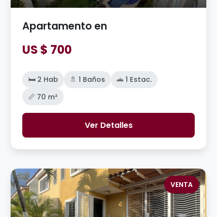
Apartamento en
US $ 700
🛏️ 2 Hab
🚿 1 Baños
🚗 1 Estac.
📏 70 m²
Ver Detalles
VENTA