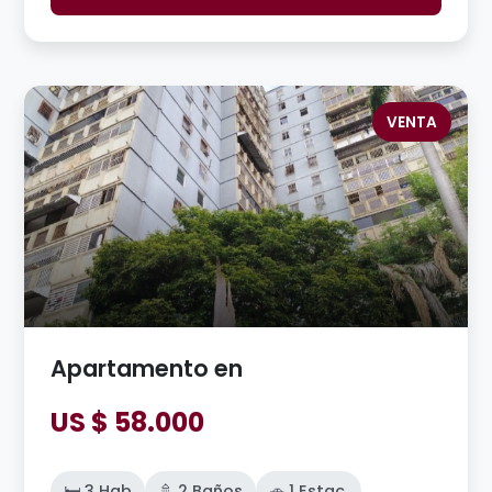
VENTA
Apartamento en
US $ 58.000
🛏️ 3 Hab
🚿 2 Baños
🚗 1 Estac.