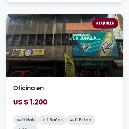
ALQUILER
Oficina en
US $ 1.200
🛏️ 0 Hab
🚿 1 Baños
🚗 0 Estac.