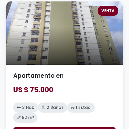
VENTA
Apartamento en
US $ 75.000
🛏️ 3 Hab
🚿 2 Baños
🚗 1 Estac.
📏 82 m²