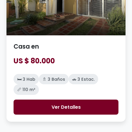
Casa en
US $ 80.000
🛏️ 3 Hab
🚿 3 Baños
🚗 3 Estac.
📏 110 m²
Ver Detalles