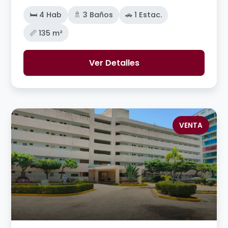
🛏️ 4 Hab
🚿 3 Baños
🚗 1 Estac.
📏 135 m²
Ver Detalles
VENTA