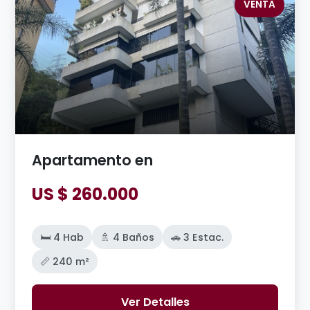
VENTA
Apartamento en
US $ 260.000
🛏️ 4 Hab
🚿 4 Baños
🚗 3 Estac.
📏 240 m²
Ver Detalles