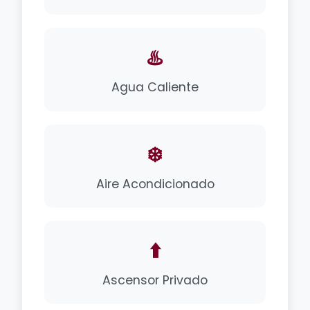
♨️
Agua Caliente
❄️
Aire Acondicionado
⬆️
Ascensor Privado