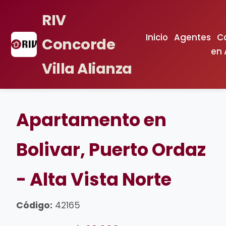
RIV
Inicio
Agentes
C
Concorde
en
Villa Alianza
Apartamento en
Bolivar, Puerto Ordaz
- Alta Vista Norte
Código:
42165