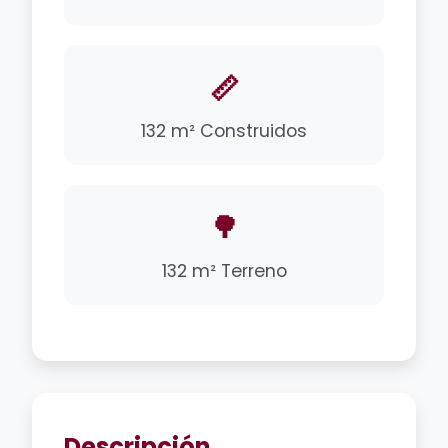
📏
132 m² Construidos
🌳
132 m² Terreno
Descripción