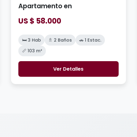
Apartamento en
US $ 58.000
🛏️ 3 Hab
🚿 2 Baños
🚗 1 Estac.
📏 103 m²
Ver Detalles