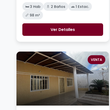
🛏️ 3 Hab
🚿 2 Baños
🚗 1 Estac.
📏 98 m²
Ver Detalles
VENTA