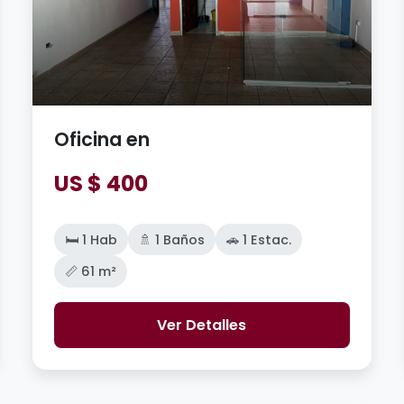
Oficina en
US $ 400
🛏️ 1 Hab
🚿 1 Baños
🚗 1 Estac.
📏 61 m²
Ver Detalles