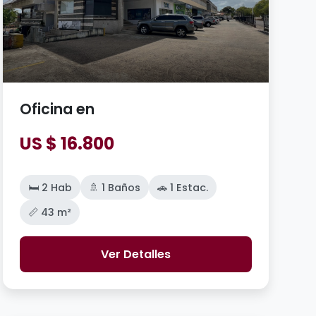
Oficina en
US $ 16.800
🛏️ 2 Hab
🚿 1 Baños
🚗 1 Estac.
📏 43 m²
Ver Detalles