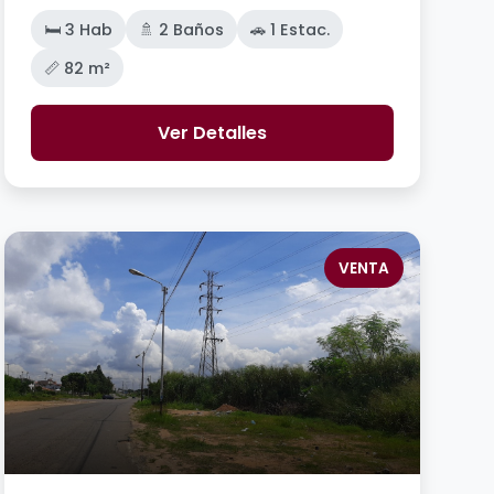
🛏️ 3 Hab
🚿 2 Baños
🚗 1 Estac.
📏 82 m²
Ver Detalles
VENTA