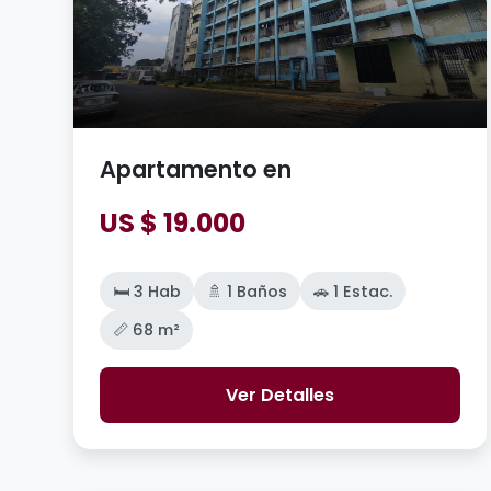
Apartamento en
US $ 19.000
🛏️ 3 Hab
🚿 1 Baños
🚗 1 Estac.
📏 68 m²
Ver Detalles