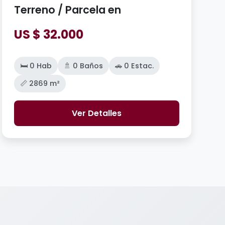
Terreno / Parcela en
US $ 32.000
🛏️ 0 Hab
🚿 0 Baños
🚗 0 Estac.
📏 2869 m²
Ver Detalles