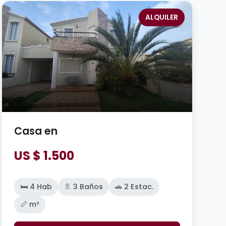
ALQUILER
Casa en
US $ 1.500
🛏️ 4 Hab
🚿 3 Baños
🚗 2 Estac.
📏 m²