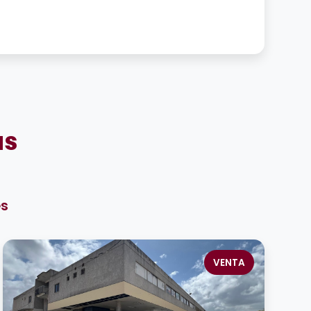
as
es
VENTA