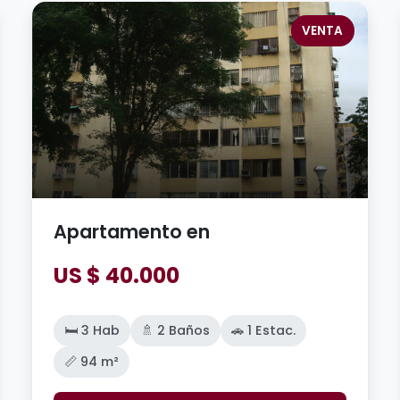
VENTA
Apartamento en
US $ 40.000
🛏️ 3 Hab
🚿 2 Baños
🚗 1 Estac.
📏 94 m²