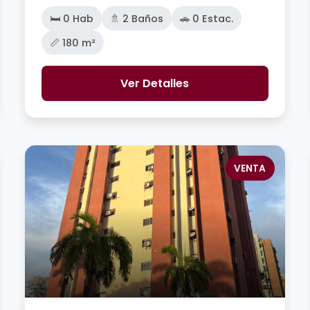
🛏️ 0 Hab
🚿 2 Baños
🚗 0 Estac.
📏 180 m²
Ver Detalles
VENTA