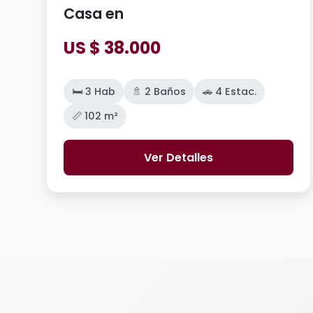
Casa en
US $ 38.000
🛏️ 3 Hab
🚿 2 Baños
🚗 4 Estac.
📏 102 m²
Ver Detalles