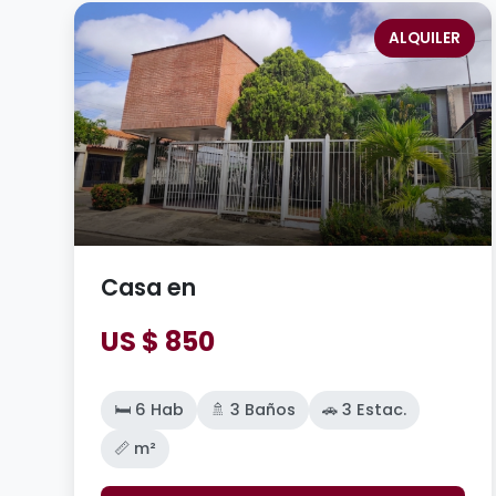
ALQUILER
Casa en
US $ 850
🛏️ 6 Hab
🚿 3 Baños
🚗 3 Estac.
📏 m²