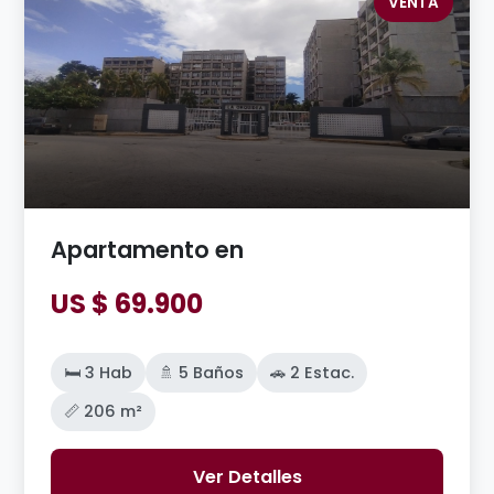
VENTA
Apartamento en
US $ 69.900
🛏️ 3 Hab
🚿 5 Baños
🚗 2 Estac.
📏 206 m²
Ver Detalles