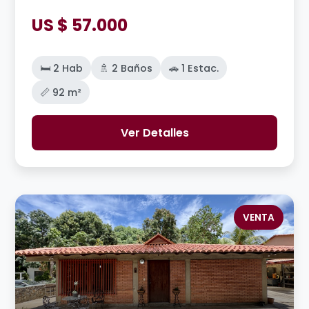
US $ 57.000
🛏️ 2 Hab
🚿 2 Baños
🚗 1 Estac.
📏 92 m²
Ver Detalles
VENTA