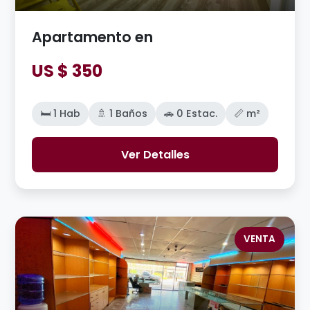
Apartamento en
US $ 350
🛏️ 1 Hab
🚿 1 Baños
🚗 0 Estac.
📏 m²
Ver Detalles
VENTA