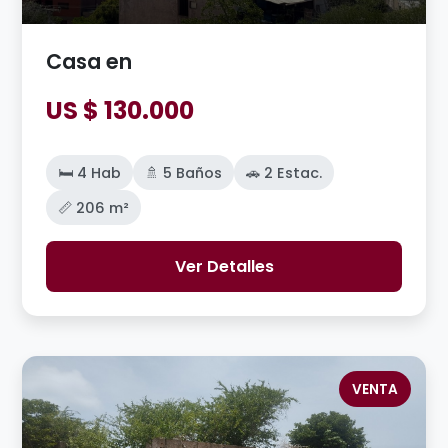
Casa en
US $ 130.000
🛏️ 4 Hab
🚿 5 Baños
🚗 2 Estac.
📏 206 m²
Ver Detalles
VENTA