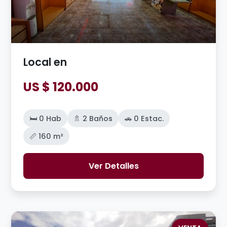
Local en
US $ 120.000
🛏️ 0 Hab
🚿 2 Baños
🚗 0 Estac.
📏 160 m²
Ver Detalles