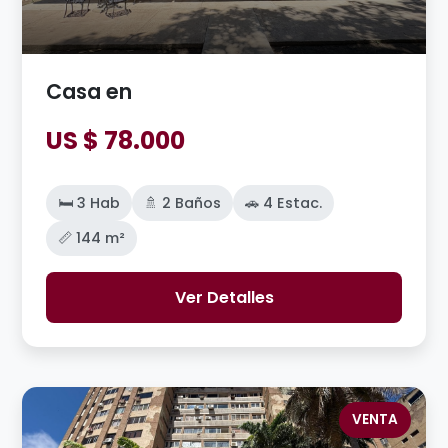
Casa en
US $ 78.000
🛏️ 3 Hab
🚿 2 Baños
🚗 4 Estac.
📏 144 m²
Ver Detalles
VENTA