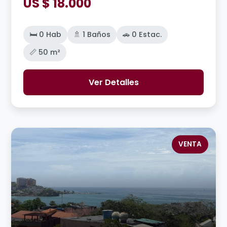
US $ 18.000
🛏️ 0 Hab
🚿 1 Baños
🚗 0 Estac.
📏 50 m²
Ver Detalles
VENTA