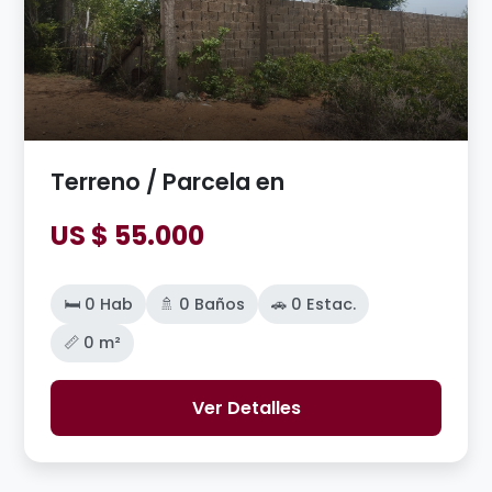
Terreno / Parcela en
US $ 55.000
🛏️ 0 Hab
🚿 0 Baños
🚗 0 Estac.
📏 0 m²
Ver Detalles