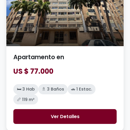
Apartamento en
US $ 77.000
🛏️ 3 Hab
🚿 3 Baños
🚗 1 Estac.
📏 119 m²
Ver Detalles