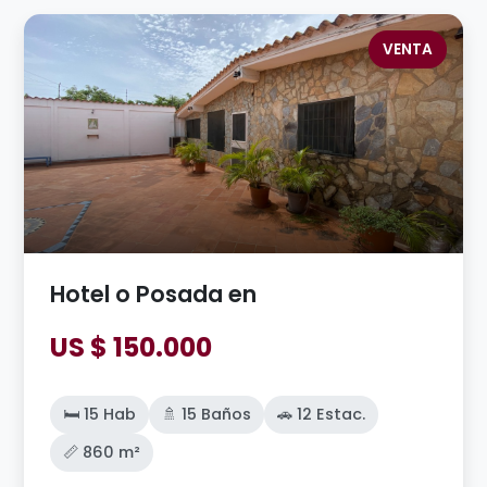
VENTA
Hotel o Posada en
US $ 150.000
🛏️ 15 Hab
🚿 15 Baños
🚗 12 Estac.
📏 860 m²