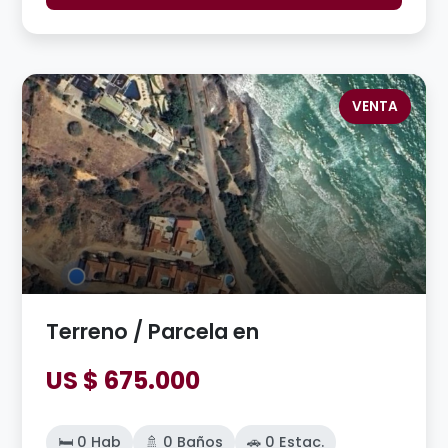
VENTA
Terreno / Parcela en
US $ 675.000
🛏️ 0 Hab
🚿 0 Baños
🚗 0 Estac.