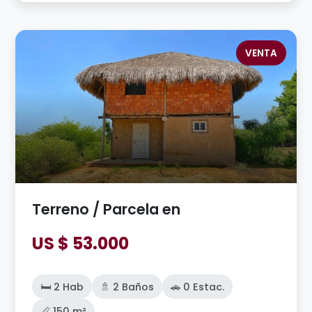
VENTA
Terreno / Parcela en
US $ 53.000
🛏️ 2 Hab
🚿 2 Baños
🚗 0 Estac.
📏 150 m²