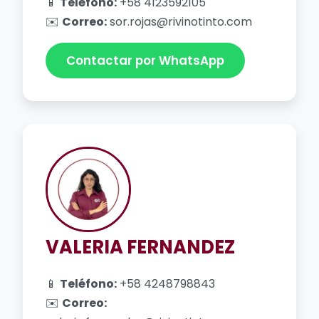
📱
Teléfono:
+58 4123592105
✉️
Correo:
sor.rojas@rivinotinto.com
Contactar por WhatsApp
VALERIA FERNANDEZ
📱
Teléfono:
+58 4248798843
✉️
Correo: