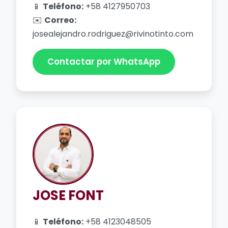
📱
Teléfono:
+58 4127950703
✉️
Correo:
josealejandro.rodriguez@rivinotinto.com
Contactar por WhatsApp
JOSE FONT
📱
Teléfono:
+58 4123048505