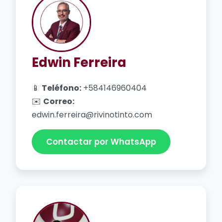
Edwin Ferreira
📱
Teléfono:
+584146960404
✉️
Correo:
edwin.ferreira@rivinotinto.com
Contactar por WhatsApp