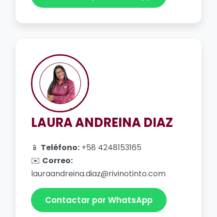
LAURA ANDREINA DIAZ
📱
Teléfono:
+58 4248153165
✉️
Correo:
lauraandreina.diaz@rivinotinto.com
Contactar por WhatsApp