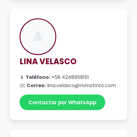
👤
LINA VELASCO
📱
Teléfono:
+58 4248959151
✉️
Correo:
lina.velasco@rivinotinto.com
Contactar por WhatsApp