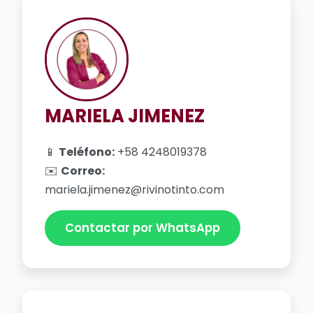
MARIELA JIMENEZ
📱
Teléfono:
+58 4248019378
✉️
Correo:
mariela.jimenez@rivinotinto.com
Contactar por WhatsApp