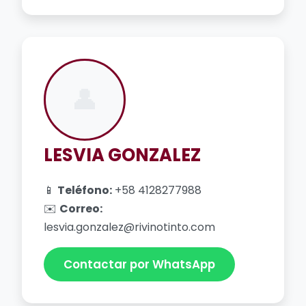
👤
LESVIA GONZALEZ
📱
Teléfono:
+58 4128277988
✉️
Correo:
lesvia.gonzalez@rivinotinto.com
Contactar por WhatsApp