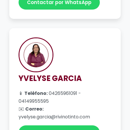
Contactar por WhatsApp
YVELYSE GARCIA
📱
Teléfono:
04265961091 -
04149955595
✉️
Correo:
yvelyse.garcia@rivinotinto.com