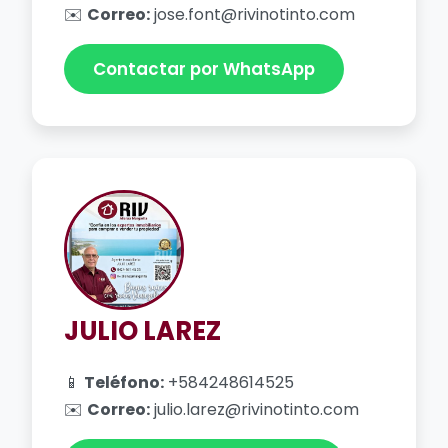
✉️
Correo:
jose.font@rivinotinto.com
Contactar por WhatsApp
JULIO LAREZ
📱
Teléfono:
+584248614525
✉️
Correo:
julio.larez@rivinotinto.com