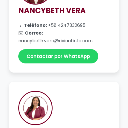
NANCYBETH VERA
📱
Teléfono:
+58 4247332695
✉️
Correo:
nancybeth.vera@rivinotinto.com
Contactar por WhatsApp