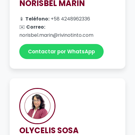
NORISBEL MARIN
📱
Teléfono:
+58 4248962336
✉️
Correo:
norisbel.marin@rivinotinto.com
Contactar por WhatsApp
OLYCELIS SOSA