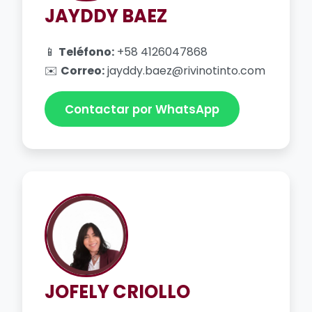
JAYDDY BAEZ
📱
Teléfono:
+58 4126047868
✉️
Correo:
jayddy.baez@rivinotinto.com
Contactar por WhatsApp
JOFELY CRIOLLO