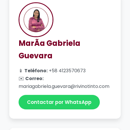
MarÃ­a Gabriela
Guevara
📱
Teléfono:
+58 4123570673
✉️
Correo:
mariagabriela.guevara@rivinotinto.com
Contactar por WhatsApp