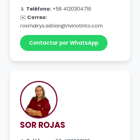
📱
Teléfono:
+58 4120304716
✉️
Correo:
rosmairys.adrian@rivinotinto.com
Contactar por WhatsApp
SOR ROJAS