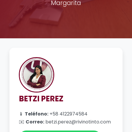
Margarita
BETZI PEREZ
📱
Teléfono:
+58 4122974584
✉️
Correo:
betzi.perez@rivinotinto.com