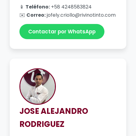
📱
Teléfono:
+58 4248583824
✉️
Correo:
jofely.criollo@rivinotinto.com
Contactar por WhatsApp
JOSE ALEJANDRO
RODRIGUEZ