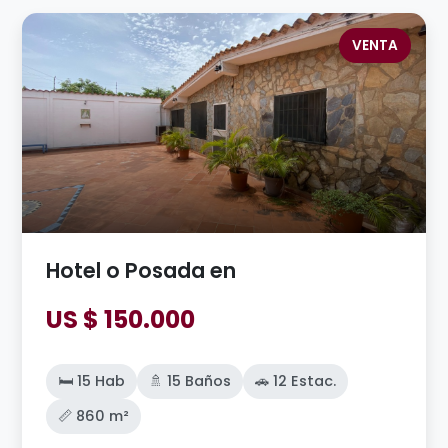
VENTA
Hotel o Posada en
US $ 150.000
🛏️ 15 Hab
🚿 15 Baños
🚗 12 Estac.
📏 860 m²