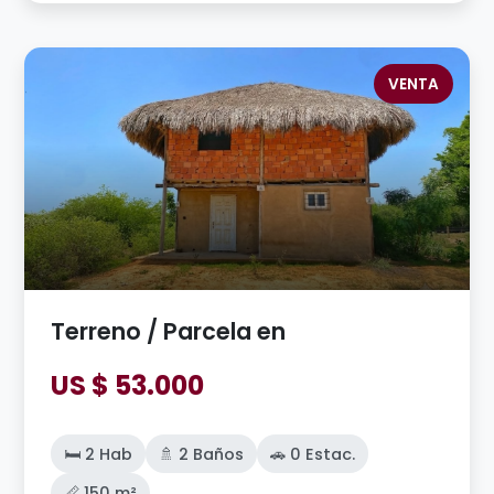
VENTA
Terreno / Parcela en
US $ 53.000
🛏️ 2 Hab
🚿 2 Baños
🚗 0 Estac.
📏 150 m²