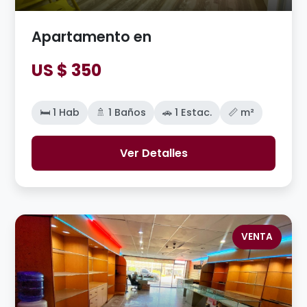
Apartamento en
US $ 350
🛏️ 1 Hab
🚿 1 Baños
🚗 1 Estac.
📏 m²
Ver Detalles
VENTA