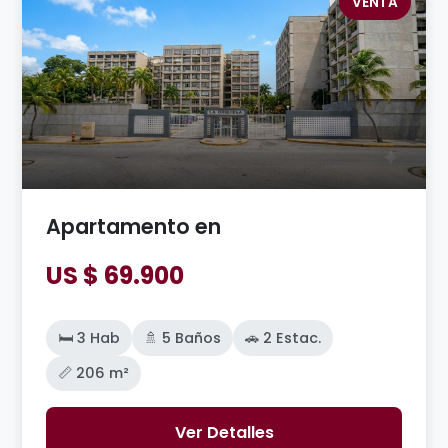
VENTA
Apartamento en
US $ 69.900
🛏️ 3 Hab
🚿 5 Baños
🚗 2 Estac.
📏 206 m²
Ver Detalles