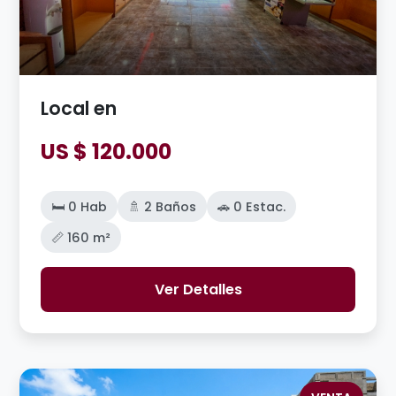
Local en
US $ 120.000
🛏️ 0 Hab
🚿 2 Baños
🚗 0 Estac.
📏 160 m²
Ver Detalles