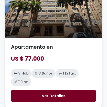
Apartamento en
US $ 77.000
🛏️ 3 Hab
🚿 3 Baños
🚗 1 Estac.
📏 119 m²
Ver Detalles