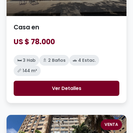
Casa en
US $ 78.000
🛏️ 3 Hab
🚿 2 Baños
🚗 4 Estac.
📏 144 m²
Ver Detalles
VENTA