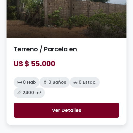
Terreno / Parcela en
US $ 55.000
🛏️ 0 Hab
🚿 0 Baños
🚗 0 Estac.
📏 2400 m²
Ver Detalles