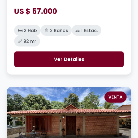
US $ 57.000
🛏️ 2 Hab
🚿 2 Baños
🚗 1 Estac.
📏 92 m²
Ver Detalles
VENTA