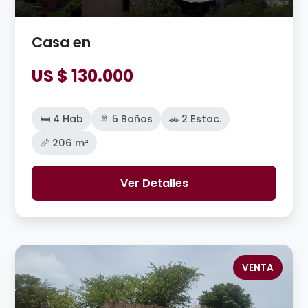
Casa en
US $ 130.000
🛏️ 4 Hab
🚿 5 Baños
🚗 2 Estac.
📏 206 m²
Ver Detalles
VENTA