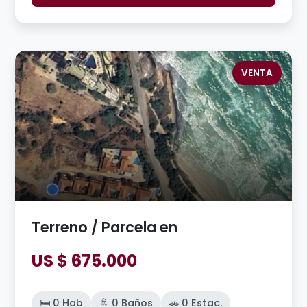
VENTA
Terreno / Parcela en
US $ 675.000
🛏️ 0 Hab
🚿 0 Baños
🚗 0 Estac.