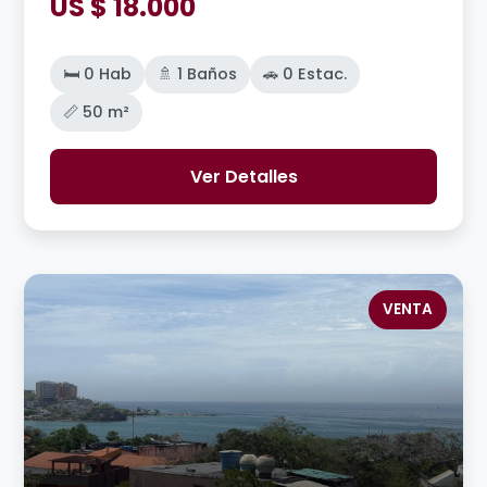
US $ 18.000
🛏️ 0 Hab
🚿 1 Baños
🚗 0 Estac.
📏 50 m²
Ver Detalles
VENTA