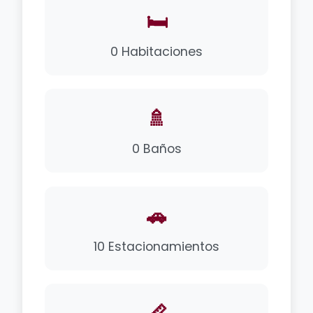
🛏️
0 Habitaciones
🚿
0 Baños
🚗
10 Estacionamientos