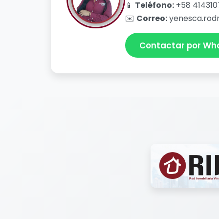
📱
Teléfono:
+58 414310
✉️
Correo:
yenesca.rodr
Contactar por Wh