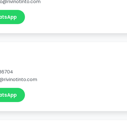
no@rivinotinto.com
atsApp
86704
@rivinotinto.com
atsApp