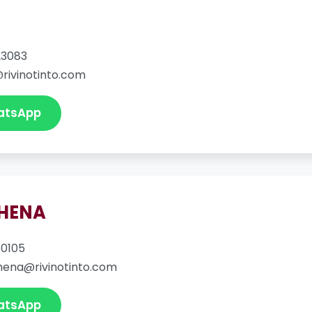
23083
@rivinotinto.com
atsApp
HENA
0105
hena@rivinotinto.com
atsApp