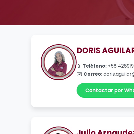
DORIS AGUILA
📱
Teléfono:
+58 42691
✉️
Correo:
doris.aguilar
Contactar por Wh
Julio Arnaude