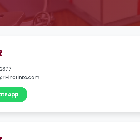
R
92377
@rivinotinto.com
atsApp
z