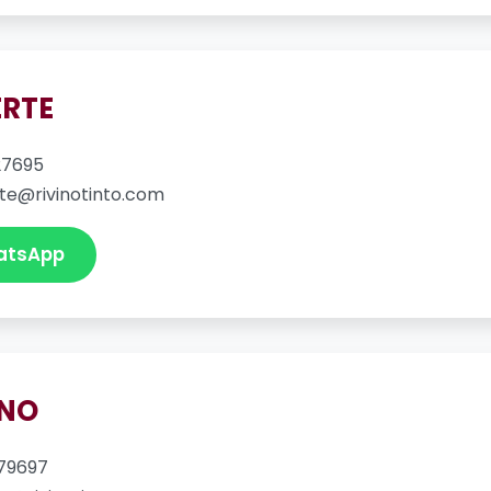
ERTE
27695
erte@rivinotinto.com
atsApp
UNO
79697