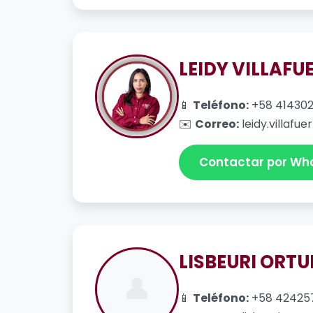
LEIDY VILLAFU
📱
Teléfono:
+58 41430
✉️
Correo:
leidy.villafu
Contactar por Wh
LISBEURI ORT
👤
📱
Teléfono:
+58 42425