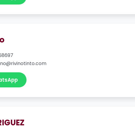
o
58697
no@rivinotinto.com
atsApp
RIGUEZ