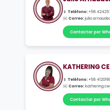
📱
Teléfono:
+58 42425
✉️
Correo:
julio.arnaude
Contactar por Wh
KATHERING C
📱
Teléfono:
+58 412019
✉️
Correo:
kathering.ce
Contactar por Wh