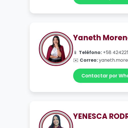
Yaneth Moren
📱
Teléfono:
+58 42422
✉️
Correo:
yaneth.more
Contactar por Wh
YENESCA ROD