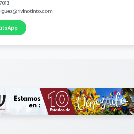
7013
iguez@rivinotinto.com
atsApp