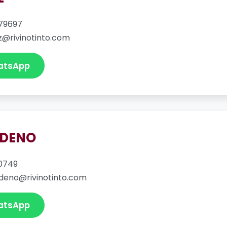
79697
z@rivinotinto.com
atsApp
EDENO
0749
deno@rivinotinto.com
atsApp