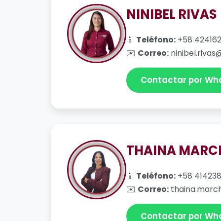
NINIBEL RIVAS
📱
Teléfono:
+58 42416
✉️
Correo:
ninibel.rivas
Contactar por Wh
THAINA MARC
📱
Teléfono:
+58 414238
✉️
Correo:
thaina.marc
Contactar por Wh