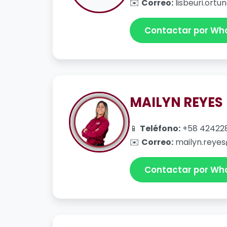
✉️
Correo:
lisbeuri.ortu
Contactar por Wh
MAILYN REYES
📱
Teléfono:
+58 42422
✉️
Correo:
mailyn.reyes
Contactar por Wh