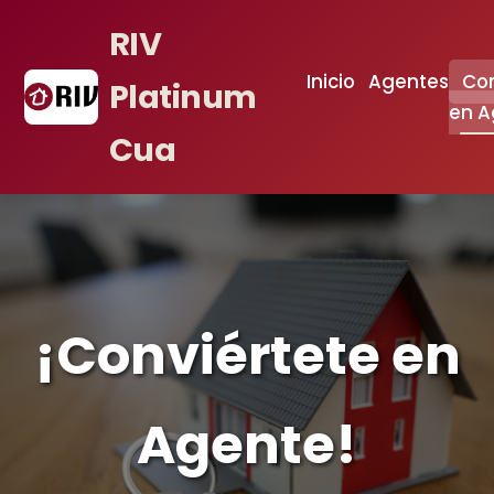
RIV
Inicio
Agentes
Con
Platinum
en A
Cua
¡Conviértete en
Agente!