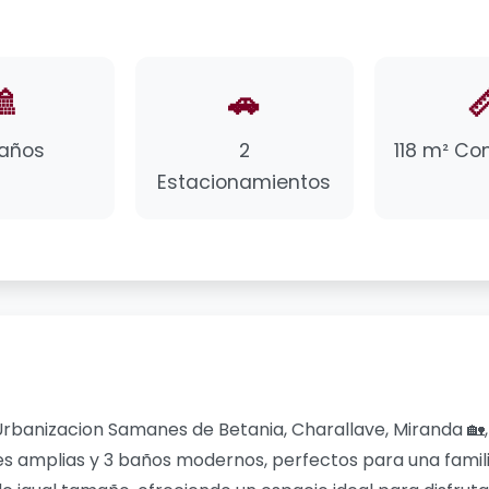
🚿
🚗

Baños
2
118 m² Co
Estacionamientos
anizacion Samanes de Betania, Charallave, Miranda 🏡, un
nes amplias y 3 baños modernos, perfectos para una famil