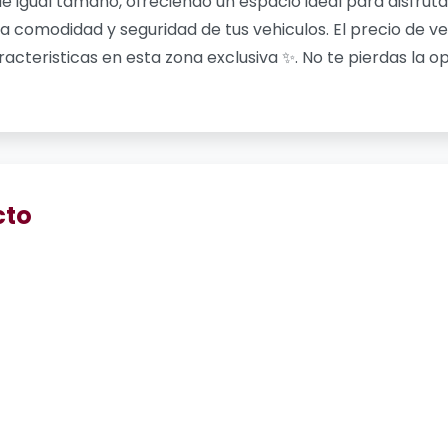
e igual tamaño, ofreciendo un espacio ideal para disfruta
la comodidad y seguridad de tus vehiculos. El precio de ve
acteristicas en esta zona exclusiva ✨. No te pierdas la o
cto