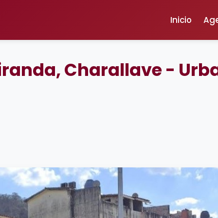
Inicio
Ag
randa, Charallave - Ur