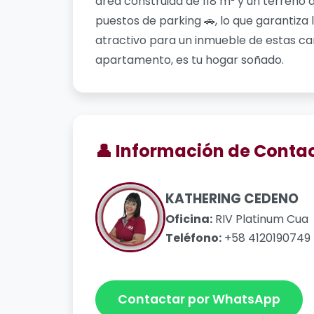
área construida de 118 m² y un terreno d
puestos de parking 🚗, lo que garantiza 
atractivo para un inmueble de estas car
apartamento, es tu hogar soñado.
👤 Información de Conta
KATHERING CEDENO
Oficina:
RIV Platinum Cua
Teléfono:
+58 4120190749
Contactar por WhatsApp