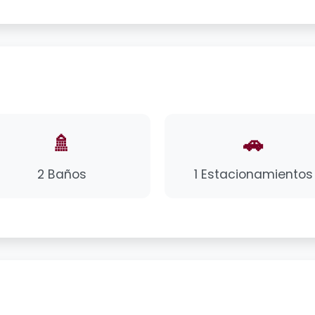
🚿
🚗
2 Baños
1 Estacionamientos