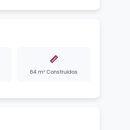
📏
64 m² Construidos