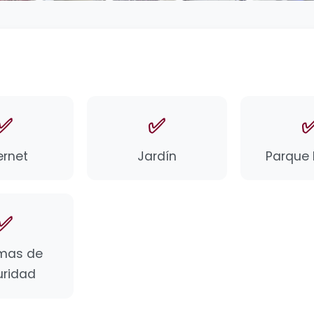
✅
✅
ernet
Jardín
Parque I
✅
emas de
uridad