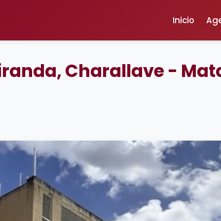
Inicio
Ag
randa, Charallave - Mat