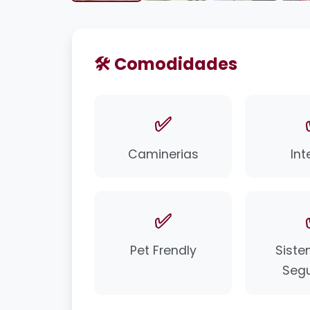
🛠️ Comodidades
✅
Caminerias
Int
✅
Pet Frendly
Sist
Seg