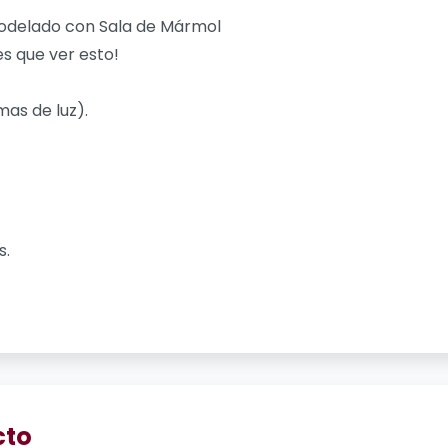
odelado con Sala de Mármol
es que ver esto!
mas de luz).
s.
cto