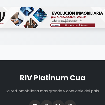
RIV Platinum Cua
La red inmobiliaria más grande y confiable del país.