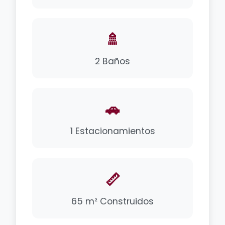
🚿
2 Baños
🚗
1 Estacionamientos
📏
65 m² Construidos