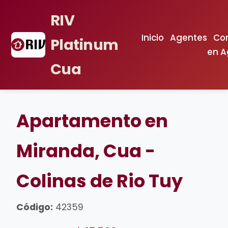
RIV
Inicio
Agentes
Con
Platinum
en A
Cua
Apartamento en
Miranda, Cua -
Colinas de Rio Tuy
Código:
42359